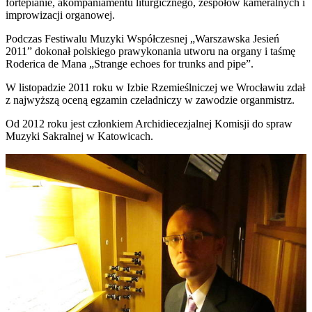
fortepianie, akompaniamentu liturgicznego, zespołów kameralnych i
improwizacji organowej.
Podczas Festiwalu Muzyki Współczesnej „Warszawska Jesień
2011” dokonał polskiego prawykonania utworu na organy i taśmę
Roderica de Mana „Strange echoes for trunks and pipe”.
W listopadzie 2011 roku w Izbie Rzemieślniczej we Wrocławiu zdał
z najwyższą oceną egzamin czeladniczy w zawodzie organmistrz.
Od 2012 roku jest członkiem Archidiecezjalnej Komisji do spraw
Muzyki Sakralnej w Katowicach.