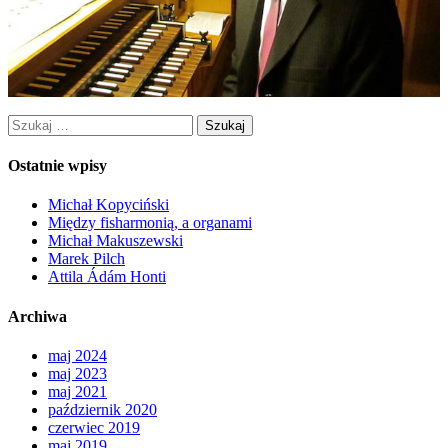
Szukaj:
Ostatnie wpisy
Michał Kopyciński
Między fisharmonią, a organami
Michał Makuszewski
Marek Pilch
Attila Ádám Honti
Archiwa
maj 2024
maj 2023
maj 2021
październik 2020
czerwiec 2019
maj 2019